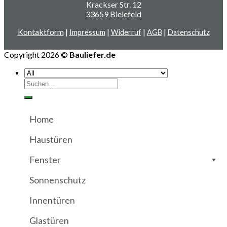
Krackser Str. 12
33659 Bielefeld
Kontaktform
|
|
|
|
Impressum
Widerruf
AGB
Datenschutz
Copyright 2026 ©
Bauliefer.de
Suchen
nach:
Home
Haustüren
Fenster
Sonnenschutz
Innentüren
Glastüren