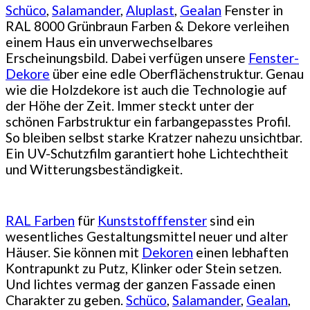
Schüco
,
Salamander
,
Aluplast
,
Gealan
Fenster in
RAL 8000 Grünbraun Farben & Dekore verleihen
einem Haus ein unverwechselbares
Erscheinungsbild. Dabei verfügen unsere
Fenster-
Dekore
über eine edle Oberflächenstruktur. Genau
wie die Holzdekore ist auch die Technologie auf
der Höhe der Zeit. Immer steckt unter der
schönen Farbstruktur ein farbangepasstes Profil.
So bleiben selbst starke Kratzer nahezu unsichtbar.
Ein UV-Schutzfilm garantiert hohe Lichtechtheit
und Witterungsbeständigkeit.
RAL Farben
für
Kunststofffenster
sind ein
wesentliches Gestaltungsmittel neuer und alter
Häuser. Sie können mit
Dekoren
einen lebhaften
Kontrapunkt zu Putz, Klinker oder Stein setzen.
Und lichtes vermag der ganzen Fassade einen
Charakter zu geben.
Schüco
,
Salamander
,
Gealan
,