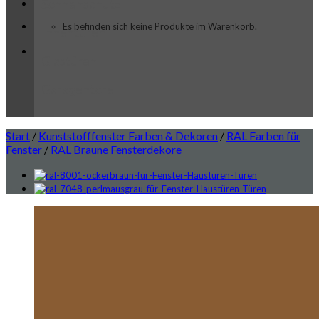
Sonnenschutz
Es befinden sich keine Produkte im Warenkorb.
Innentüren
Glastüren
Garagentore
Start
/
Kunststofffenster Farben & Dekoren
/
RAL Farben für
Fenster
/
RAL Braune Fensterdekore