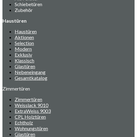
Schiebetüren
Zubehör
Haustüren
Haustüren
Aktionen
Selection
Modern
Exklusiv
Klassisch
Glastüren
Nebeneingang
Gesamtkatalog
Zimmertüren
Zimmertüren
Weisslack 9010
ExtraWeiss 9003
CPL Holztüren
Echtholz
Wohnungstüren
Glastüren