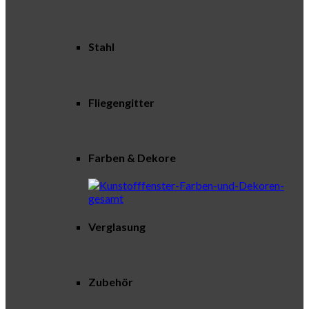
Stahl
Fliegengitter
Farben & Dekore
Verglasung
Zubehör