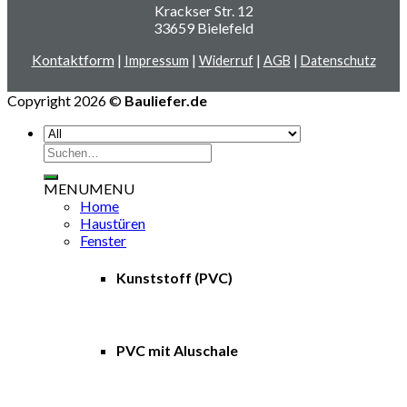
Krackser Str. 12
33659 Bielefeld
Kontaktform
|
|
|
|
Impressum
Widerruf
AGB
Datenschutz
Copyright 2026 ©
Bauliefer.de
Suchen
nach:
MENU
MENU
Home
Haustüren
Fenster
Kunststoff (PVC)
PVC mit Aluschale