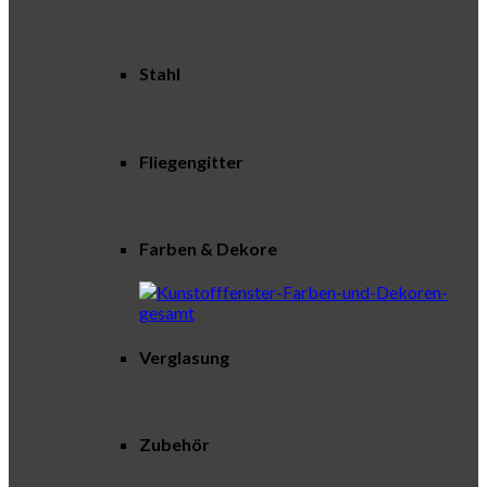
Stahl
Fliegengitter
Farben & Dekore
Verglasung
Zubehör