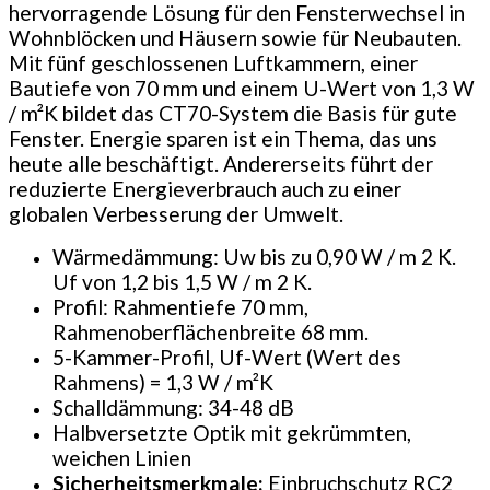
hervorragende Lösung für den Fensterwechsel in
Wohnblöcken und Häusern sowie für Neubauten.
Mit fünf geschlossenen Luftkammern, einer
Bautiefe von 70 mm und einem U-Wert von 1,3 W
/ m²K bildet das CT70-System die Basis für gute
Fenster. Energie sparen ist ein Thema, das uns
heute alle beschäftigt. Andererseits führt der
reduzierte Energieverbrauch auch zu einer
globalen Verbesserung der Umwelt.
Wärmedämmung: Uw bis zu 0,90 W / m 2 K.
Uf von 1,2 bis 1,5 W / m 2 K.
Profil: Rahmentiefe 70 mm,
Rahmenoberflächenbreite 68 mm.
5-Kammer-Profil, Uf-Wert (Wert des
Rahmens) = 1,3 W / m²K
Schalldämmung: 34-48 dB
Halbversetzte Optik mit gekrümmten,
weichen Linien
Sicherheitsmerkmale:
Einbruchschutz RC2