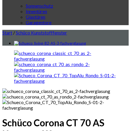
Sonnenschutz
Innentüren
Glastüren
Garagentore
Start
/
Schüco Kunststofffenster
Schüco Corona CT 70 AS