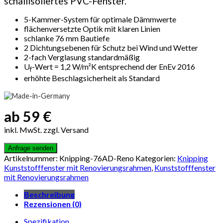
schallisoliertes PVC-Fenster.
5-Kammer-System für optimale Dämmwerte
flächenversetzte Optik mit klaren Linien
schlanke 76 mm Bautiefe
2 Dichtungsebenen für Schutz bei Wind und Wetter
2-fach Verglasung standardmäßig
U
-Wert = 1,2 W/m²K entsprechend der EnEv 2016
f
erhöhte Beschlagsicherheit als Standard
ab 59 €
inkl. MwSt. zzgl. Versand
Artikelnummer:
Knipping-76AD-Reno
Kategorien:
Knipping
Kunststofffenster mit Renovierungsrahmen
,
Kunststofffenster
mit Renovierungsrahmen
Beschreibung
Rezensionen (0)
Spezifikation