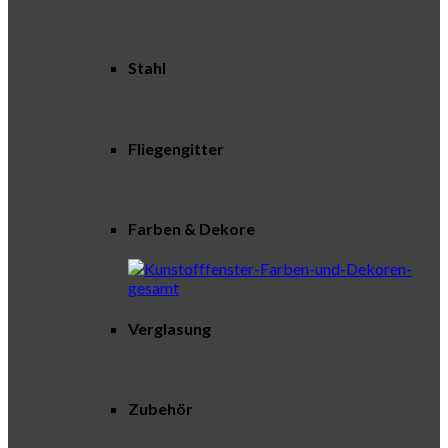
Stahl
Fliegengitter
Farben & Dekore
Verglasung
Zubehör