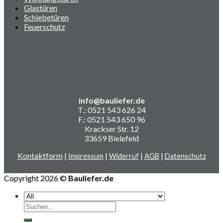
Glastüren
Schiebetüren
Feuerschutz
info@bauliefer.de
T.: 0521 543 626 24
F.: 0521 543 650 96
Krackser Str. 12
33659 Bielefeld
Kontaktform
|
|
|
|
Impressum
Widerruf
AGB
Datenschutz
Copyright 2026 ©
Bauliefer.de
Suchen
nach: