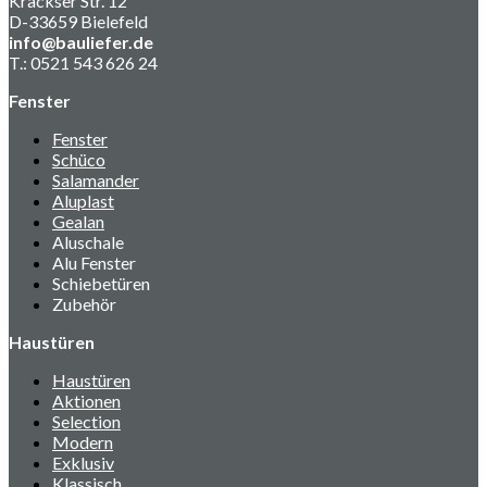
Krackser Str. 12
D-33659 Bielefeld
info@bauliefer.de
T.: 0521 543 626 24
Fenster
Fenster
Schüco
Salamander
Aluplast
Gealan
Aluschale
Alu Fenster
Schiebetüren
Zubehör
Haustüren
Haustüren
Aktionen
Selection
Modern
Exklusiv
Klassisch