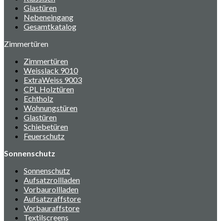
Glastüren
Nebeneingang
Gesamtkatalog
Zimmertüren
Zimmertüren
Weisslack 9010
ExtraWeiss 9003
CPL Holztüren
Echtholz
Wohnungstüren
Glastüren
Schiebetüren
Feuerschutz
Sonnenschutz
Sonnenschutz
Aufsatzrollladen
Vorbaurollladen
Aufsatzraffstore
Vorbauraffstore
Textilscreens