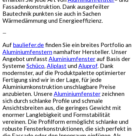
Fassadenkonstruktion. Dank ausgefeilter
Bautechnik punkten sie auch in Sachen
Wärmedämmung und Energieeffizienz.
—
Auf
bauliefer.de
finden Sie ein breites Portfolio an
Aluminiumfenstern
namhafter Hersteller. Unser
Angebot umfasst
Aluminiumfenster
auf Basis der
Systeme
Schüco
,
Aliplast
und
Aluprof
. Dank
modernster, auf die Produktpalette optimierter
Fertigung sind wir in der Lage, für jede
Aluminiumkonstruktion unschlagbare Preise
anzubieten. Unsere
Aluminiumfenster
zeichnen
sich durch schlanke Profile und schmale
Ansichtsbreiten aus, die geringes Gewicht mit
enormer Langlebigkeit und Formstabilität
vereinen. Die Profilform ermöglicht schlanke und
robuste Fensterkonstruktionen, die sich perfekt in
die Fassade oder den Innenraum einfügen. Als