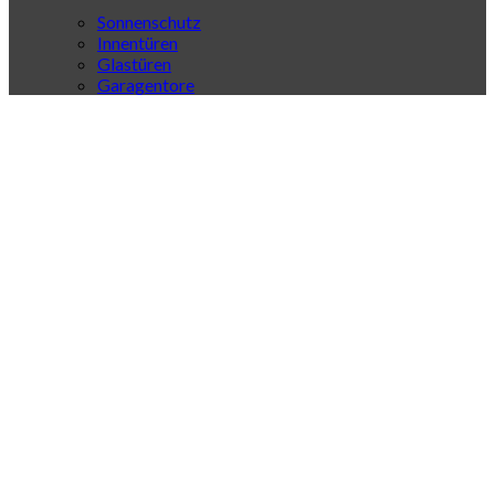
Sonnenschutz
Innentüren
Glastüren
Garagentore