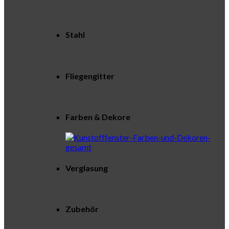
Stahl
Fliegengitter
Farben & Dekore
Verglasung
Zubehör