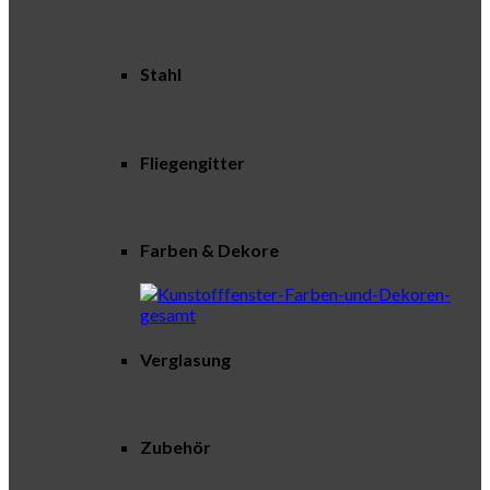
Stahl
Fliegengitter
Farben & Dekore
Verglasung
Zubehör