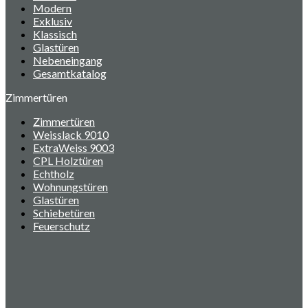
Modern
Exklusiv
Klassisch
Glastüren
Nebeneingang
Gesamtkatalog
Zimmertüren
Zimmertüren
Weisslack 9010
ExtraWeiss 9003
CPL Holztüren
Echtholz
Wohnungstüren
Glastüren
Schiebetüren
Feuerschutz