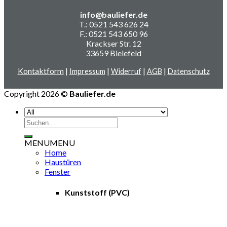
info@bauliefer.de
T.: 0521 543 626 24
F.: 0521 543 650 96
Krackser Str. 12
33659 Bielefeld
Kontaktform
|
|
|
|
Impressum
Widerruf
AGB
Datenschutz
Copyright 2026 ©
Bauliefer.de
Suchen
nach:
MENU
MENU
Home
Haustüren
Fenster
Kunststoff (PVC)