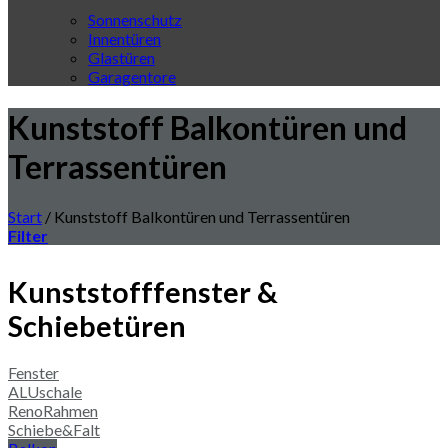
Sonnenschutz
Innentüren
Glastüren
Garagentore
Kunststoff Balkontüren und
Terrassentüren
Start
/
Kunststoff Balkontüren und Terrassentüren
Filter
Kunststofffenster &
Schiebetüren
Fenster
ALUschale
RenoRahmen
Schiebe&Falt