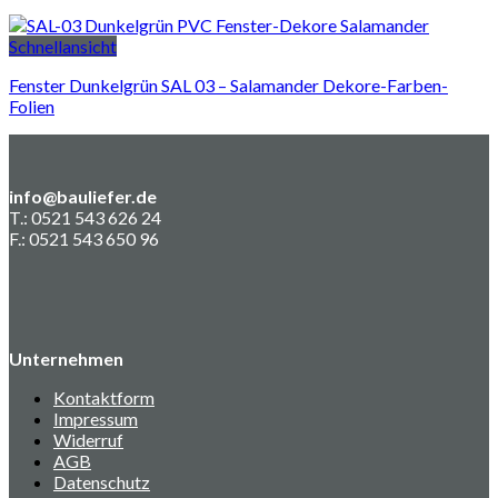
Schnellansicht
Fenster Dunkelgrün SAL 03 – Salamander Dekore-Farben-
Folien
info@bauliefer.de
T.: 0521 543 626 24
F.: 0521 543 650 96
Unternehmen
Kontaktform
Impressum
Widerruf
AGB
Datenschutz