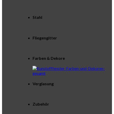
Stahl
Fliegengitter
Farben & Dekore
Verglasung
Zubehör