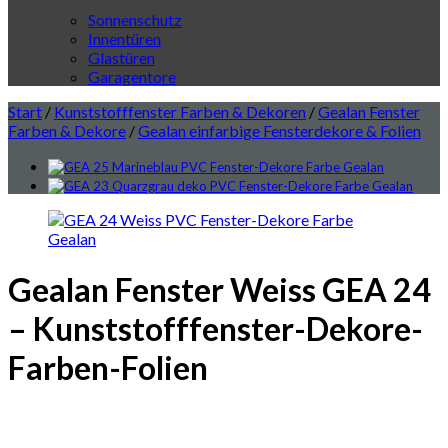
Sonnenschutz
Innentüren
Glastüren
Garagentore
Start
/
Kunststofffenster Farben & Dekoren
/
Gealan Fenster
Farben & Dekore
/
Gealan einfarbige Fensterdekore & Folien
Gealan Fenster Weiss GEA 24
– Kunststofffenster-Dekore-
Farben-Folien