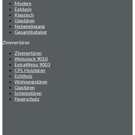
Modern
Exklusiv
Klassisch
Glastüren
Nebeneingang
Gesamtkatalog
Zimmertüren
Zimmertüren
Weisslack 9010
ExtraWeiss 9003
CPL Holztüren
Echtholz
Wohnungstüren
Glastüren
Schiebetüren
Feuerschutz