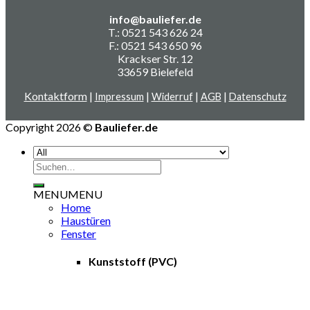
info@bauliefer.de
T.: 0521 543 626 24
F.: 0521 543 650 96
Krackser Str. 12
33659 Bielefeld
Kontaktform
|
|
|
|
Impressum
Widerruf
AGB
Datenschutz
Copyright 2026 ©
Bauliefer.de
Suchen
nach:
MENU
MENU
Home
Haustüren
Fenster
Kunststoff (PVC)