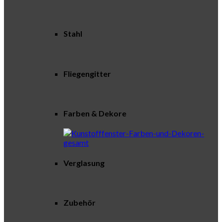
Stahl
Fliegengitter
Farben & Dekore
Verglasung
Zubehör