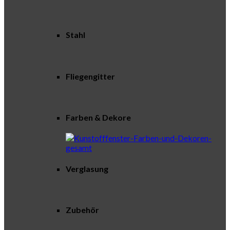
Stahl
Fliegengitter
Farben & Dekore
Verglasung
Zubehör