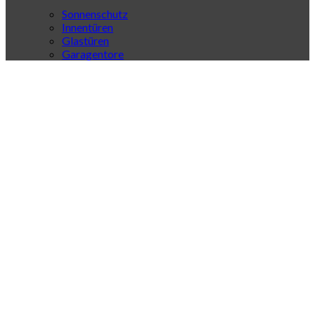
Sonnenschutz
Innentüren
Glastüren
Garagentore