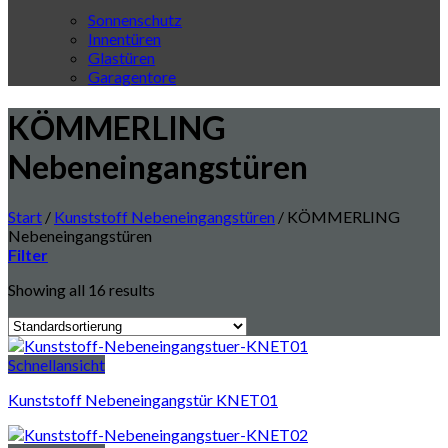
Sonnenschutz
Innentüren
Glastüren
Garagentore
KÖMMERLING
Nebeneingangstüren
Start
/
Kunststoff Nebeneingangstüren
/
KÖMMERLING
Nebeneingangstüren
Filter
Showing all 16 results
Schnellansicht
Kunststoff Nebeneingangstür KNET01