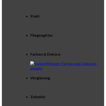
Stahl
Fliegengitter
Farben & Dekore
Verglasung
Zubehör